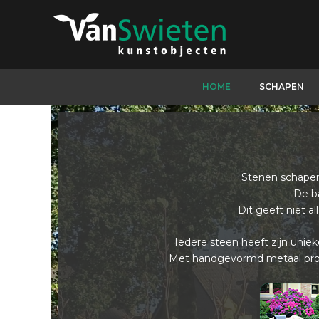
Ga
naar
de
inhoud
HOME
SCHAPEN
Stenen schapen 
De b
Dit geeft niet al
Iedere steen heeft zijn uniek
Met handgevormd metaal probe