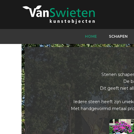
Ga
naar
de
inhoud
HOME
SCHAPEN
Stenen schapen 
De b
Dit geeft niet al
Iedere steen heeft zijn uniek
Met handgevormd metaal probe