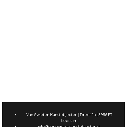
Van Swieten Kunstobjecten | Dreef 2a | 3956 ET
Leersum
info@vanswietenkunstobjecten.nl