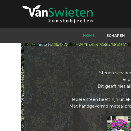
Ga
naar
de
inhoud
HOME
SCHAPEN
Stenen schapen 
De b
Dit geeft niet al
Iedere steen heeft zijn uniek
Met handgevormd metaal probe